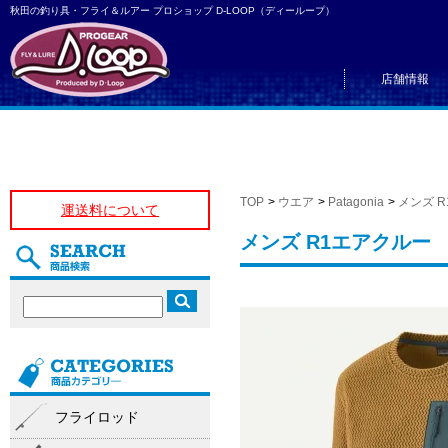
秋田の釣り具・フライ＆ルアー プロショップ D-LOOP（ディーループ）
店舗情報
TOP
>
ウエア
>
Patagonia
>
メンズ 
運送料について
メンズ R1エアクルー
フライロッド