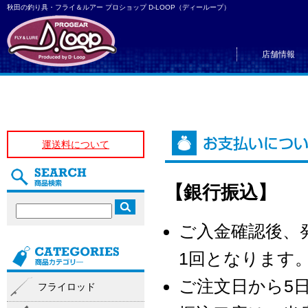
秋田の釣り具・フライ＆ルアー プロショップ D-LOOP（ディーループ）
店舗情報
運送料について
【銀行振込】
ご入金確認後、
1回となります
ご注文日から5
フライロッド