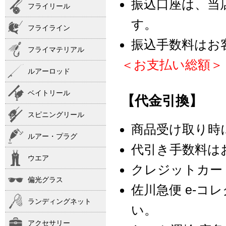
振込口座は、当
フライリール
す。
フライライン
振込手数料はお
フライマテリアル
＜お支払い総額＞
ルアーロッド
ベイトリール
【代金引換】
スピニングリール
商品受け取り時
ルアー・プラグ
代引き手数料は
ウエア
クレジットカー
偏光グラス
佐川急便 e-コ
ランディングネット
い。
アクセサリー