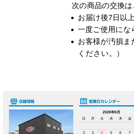
次の商品の交換は
お届け後7日以
一度ご使用にな
お客様が汚損ま
ください。）
2026年8月
日
月
火
水
木
金
2
3
4
5
6
7