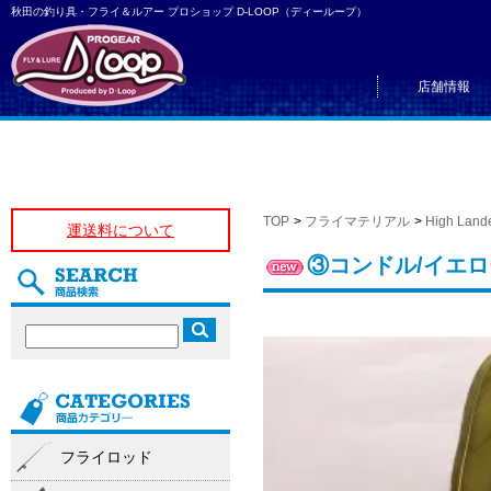
秋田の釣り具・フライ＆ルアー プロショップ D-LOOP（ディーループ）
店舗情報
TOP
>
フライマテリアル
>
High Land
運送料について
③コンドル/イエロ
フライロッド