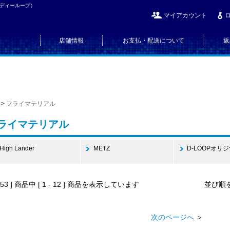
（ディーループ）
マイアカウント
店舗情報
お支払・配送について
返
>
フライマテリアル
ライマテリアル
High Lander
METZ
D-LOOPオリ
[ 53 ] 商品中 [ 1 - 12 ] 商品を表示しています
並び順を
次のページへ
＞