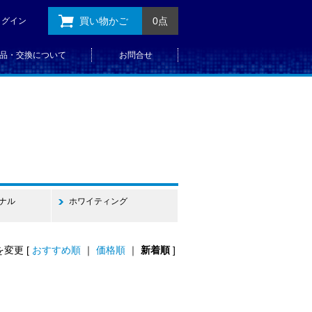
買い物かご
0点
ログイン
品・交換について
お問合せ
ジナル
ホワイティング
変更 [
おすすめ順
｜
価格順
｜
新着順
]