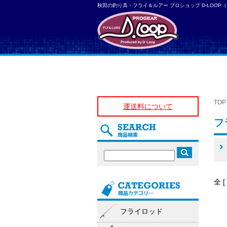
秋田の釣り具・フライ＆ルアー プロショップ D-LOOP
TOP
運送料について
フ
全 
フライロッド