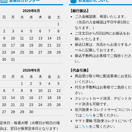
2026年8月
【銀行振込】
ご入金確認後、発送いたします。
日
月
火
水
木
金
土
（当店の入金確認は平日午前1回と
1
なります。）
2
3
4
5
6
7
8
ご注文日から5日以内にお振込をお
9
10
11
12
13
14
15
願いいたします。
振込口座は、当店からお送りするメ
16
17
18
19
20
21
22
ールに記載しております。
23
24
25
26
27
28
29
振込手数料はお客様でご負担くださ
30
31
い。
2026年9月
【代金引換】
商品受け取り時に配送業者にお支払
日
月
火
水
木
金
土
いください。
1
2
3
4
5
代引き手数料はお客様でご負担くだ
6
7
8
9
10
11
12
さい。
13
14
15
16
17
18
19
クレジットカード決済、デビットカ
ード決済も可能です。
20
21
22
23
24
25
26
佐川急便 e-コレクトサービスについ
27
28
29
30
ては
こちら
をご覧ください。
ヤマト運輸 宅急便コレクトについ
定休日：毎週火曜（火曜日が祝日の場
は
こちら
をご覧ください。
合は、翌日が振替定休日となります）