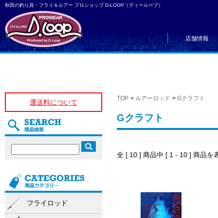
秋田の釣り具・フライ＆ルアー プロショップ D-LOOP（ディーループ）
店舗情報
TOP
>
ルアーロッド
>
Gクラフト
運送料について
Gクラフト
全 [ 10 ] 商品中 [ 1 - 10 ]
フライロッド