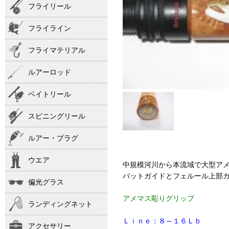
フライリール
フライライン
フライマテリアル
ルアーロッド
ベイトリール
スピニングリール
ルアー・プラグ
ウエア
中規模河川から本流域で大型ア
バットガイドとフェルール上部
偏光グラス
アメマス彫りグリップ
ランディングネット
Ｌｉｎｅ：８～１６Ｌｂ
アクセサリー