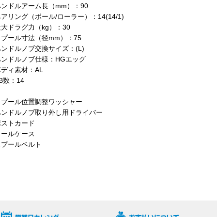
ンドルアーム長（mm）：90
アリング（ボール/ローラー）：14(14/1)
大ドラグ力（kg）：30
プール寸法（径mm）：75
ンドルノブ交換サイズ：(L)
ハンドルノブ仕様：HGエッグ
ディ素材：AL
B数：14
スプール位置調整ワッシャー
ハンドルノブ取り外し用ドライバー
ポストカード
リールケース
スプールベルト