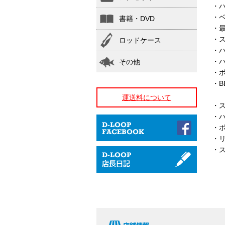
・ハ
・ベ
書籍・DVD
・最
・ス
ロッドケース
・ハ
・
その他
・ボ
・B
運送料について
・
・
・
・
・