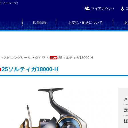
（ディーループ）
マイアカウント
店舗情報
お支払・配送について
返
>
スピニングリール
>
ダイワ
>
25ソルティガ18000-H
25ソルティガ18000-H
メ
定
販