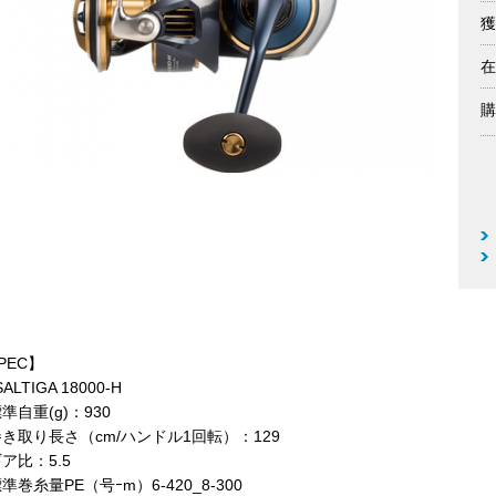
獲
在
購
PEC】
SALTIGA 18000-H
準自重(g)：930
き取り長さ（cm/ハンドル1回転）：129
ア比：5.5
準巻糸量PE（号ｰm）6-420_8-300