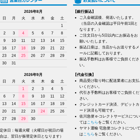
2026年8月
【銀行振込】
ご入金確認後、発送いたします。
日
月
火
水
木
金
土
（当店の入金確認は平日午前1回と
1
なります。）
2
3
4
5
6
7
8
ご注文日から5日以内にお振込をお
9
10
11
12
13
14
15
願いいたします。
振込口座は、当店からお送りするメ
16
17
18
19
20
21
22
ールに記載しております。
23
24
25
26
27
28
29
振込手数料はお客様でご負担くださ
30
31
い。
2026年9月
【代金引換】
商品受け取り時に配送業者にお支払
日
月
火
水
木
金
土
いください。
1
2
3
4
5
代引き手数料はお客様でご負担くだ
6
7
8
9
10
11
12
さい。
13
14
15
16
17
18
19
クレジットカード決済、デビットカ
ード決済も可能です。
20
21
22
23
24
25
26
佐川急便 e-コレクトサービスについ
27
28
29
30
ては
こちら
をご覧ください。
ヤマト運輸 宅急便コレクトについ
定休日：毎週火曜（火曜日が祝日の場
は
こちら
をご覧ください。
合は、翌日が振替定休日となります）