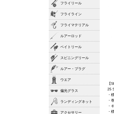
フライリール
フライライン
フライマテリアル
ルアーロッド
ベイトリール
スピニングリール
ルアー・プラグ
ウエア
【S
25 
偏光グラス
・標
・巻
ランディングネット
・ギ
・標
アクセサリー