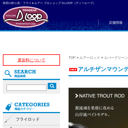
秋田の釣り具・フライ＆ルアー プロショップ D-LOOP（ディーループ）
店舗情報
TOP
>
ルアーロッド
>
エバーグリーン
運送料について
アルチザンマウンテン
フライロッド