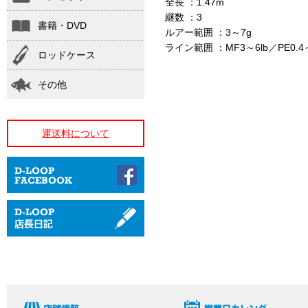
全長 ：1.47m
継数 ：3
書籍・DVD
ルアー範囲 ：3～7g
ライン範囲 ：MF3～6lb／PE0
ロッドケース
その他
運送料について