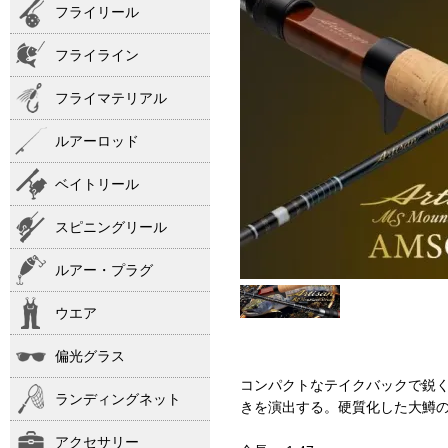
フライリール
フライライン
フライマテリアル
ルアーロッド
ベイトリール
スピニングリール
ルアー・プラグ
ウエア
偏光グラス
コンパクトなテイクバックで鋭
ランディングネット
きを演出する。硬質化した大鱒
アクセサリー