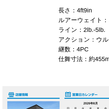
長さ：4ft9in
ルアーウェイト：1
ライン：2lb.-5lb
アクション：ウ
継数：4PC
仕舞寸法：約455
2026年8月
日
月
火
水
木
金