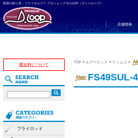
秋田の釣り具・フライ＆ルアー プロショップ D-LOOP（ディーループ）
店舗情報
TOP
>
ルアーロッド
>
ティムコ
>
運送料について
FS49SUL-4
フライロッド