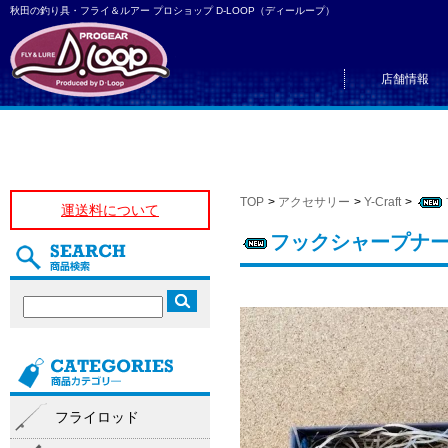
秋田の釣り具・フライ＆ルアー プロショップ D-LOOP（ディーループ）
店舗情報
TOP
>
アクセサリー
>
Y-Craft
>
運送料について
フックシャープナ
フライロッド