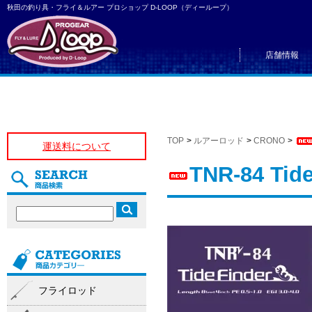
秋田の釣り具・フライ＆ルアー プロショップ D-LOOP（ディーループ）
店舗情報
TOP
>
ルアーロッド
>
CRONO
>
運送料について
TNR-84 Tide
フライロッド