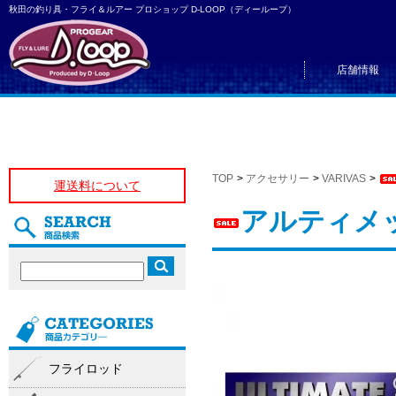
秋田の釣り具・フライ＆ルアー プロショップ D-LOOP（ディーループ）
店舗情報
TOP
>
アクセサリー
>
VARIVAS
>
運送料について
アルティメ
フライロッド