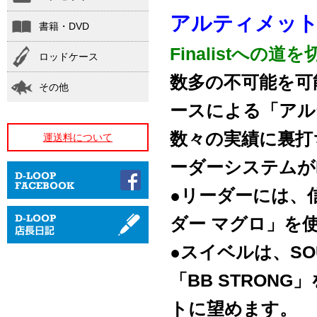
アルティメット
書籍・DVD
Finalistへ
ロッドケース
数多の不可能を可
その他
ースによる「アル
数々の実績に裏打
運送料について
ーダーシステムがF
●リーダーには、
ダー マグロ」を
●スイベルは、S
「BB STRON
トに望めます。