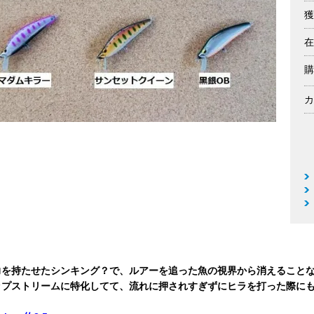
獲
在
購
カ
力を持たせたシンキング？で、ルアーを追った魚の視界から消えること
ップストリームに特化してて、流れに押されすぎずにヒラを打った際に