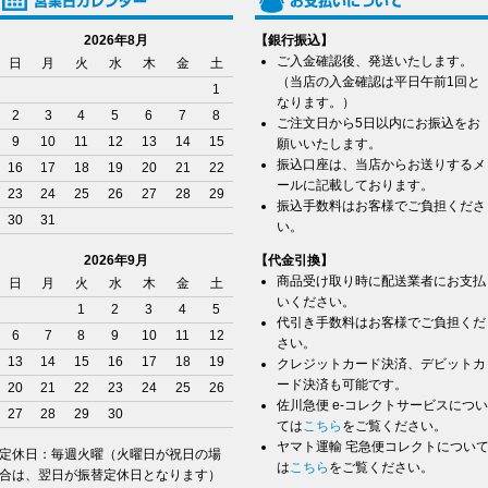
2026年8月
【銀行振込】
ご入金確認後、発送いたします。
日
月
火
水
木
金
土
（当店の入金確認は平日午前1回と
1
なります。）
2
3
4
5
6
7
8
ご注文日から5日以内にお振込をお
9
10
11
12
13
14
15
願いいたします。
振込口座は、当店からお送りするメ
16
17
18
19
20
21
22
ールに記載しております。
23
24
25
26
27
28
29
振込手数料はお客様でご負担くださ
30
31
い。
2026年9月
【代金引換】
商品受け取り時に配送業者にお支払
日
月
火
水
木
金
土
いください。
1
2
3
4
5
代引き手数料はお客様でご負担くだ
6
7
8
9
10
11
12
さい。
13
14
15
16
17
18
19
クレジットカード決済、デビットカ
ード決済も可能です。
20
21
22
23
24
25
26
佐川急便 e-コレクトサービスについ
27
28
29
30
ては
こちら
をご覧ください。
ヤマト運輸 宅急便コレクトについ
定休日：毎週火曜（火曜日が祝日の場
は
こちら
をご覧ください。
合は、翌日が振替定休日となります）