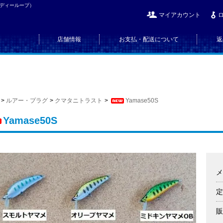
（ディーループ）
マイアカウント
店舗情報
お支払・配送について
返
>
ルアー・プラグ
>
クマタニトラスト
>
Yamase50S
Yamase50S
メ
定
販