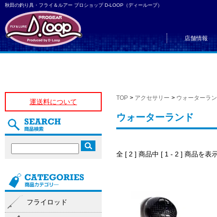
秋田の釣り具・フライ＆ルアー プロショップ D-LOOP（ディーループ）
店舗情報
TOP
>
アクセサリー
>
ウォーターラン
運送料について
ウォーターランド
全 [ 2 ] 商品中 [ 1 - 2 ] 商
フライロッド