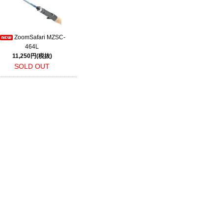
ZoomSafari MZSC-
464L
11,250円(税抜)
SOLD OUT