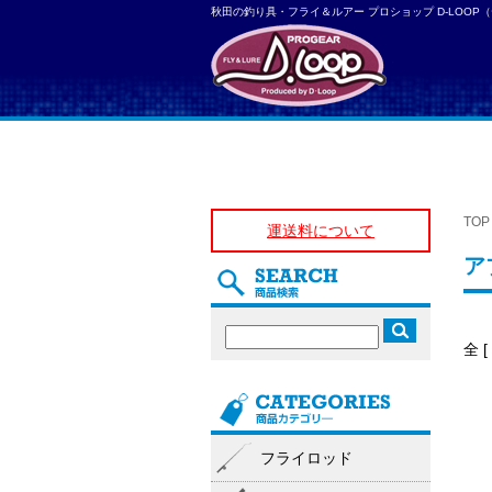
秋田の釣り具・フライ＆ルアー プロショップ D-LOOP
TOP
運送料について
ア
全 
フライロッド