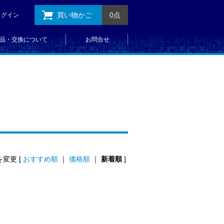
買い物かご
0点
ログイン
品・交換について
お問合せ
変更 [
おすすめ順
｜
価格順
｜
新着順
]