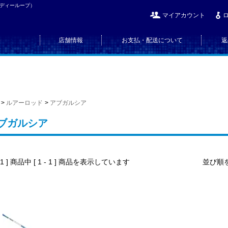
（ディーループ）
マイアカウント
店舗情報
お支払・配送について
返
>
ルアーロッド
>
アブガルシア
ブガルシア
[ 1 ] 商品中 [ 1 - 1 ] 商品を表示しています
並び順を