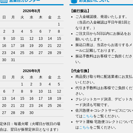
2026年8月
【銀行振込】
ご入金確認後、発送いたします。
日
月
火
水
木
金
土
（当店の入金確認は平日午前1回と
1
なります。）
2
3
4
5
6
7
8
ご注文日から5日以内にお振込をお
9
10
11
12
13
14
15
願いいたします。
振込口座は、当店からお送りするメ
16
17
18
19
20
21
22
ールに記載しております。
23
24
25
26
27
28
29
振込手数料はお客様でご負担くださ
30
31
い。
2026年9月
【代金引換】
商品受け取り時に配送業者にお支払
日
月
火
水
木
金
土
いください。
1
2
3
4
5
代引き手数料はお客様でご負担くだ
6
7
8
9
10
11
12
さい。
13
14
15
16
17
18
19
クレジットカード決済、デビットカ
ード決済も可能です。
20
21
22
23
24
25
26
佐川急便 e-コレクトサービスについ
27
28
29
30
ては
こちら
をご覧ください。
ヤマト運輸 宅急便コレクトについ
定休日：毎週火曜（火曜日が祝日の場
は
こちら
をご覧ください。
合は、翌日が振替定休日となります）