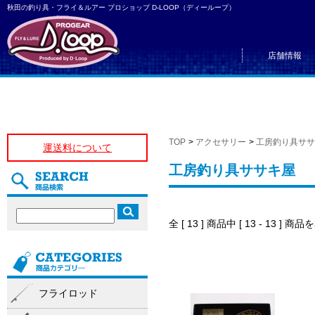
秋田の釣り具・フライ＆ルアー プロショップ D-LOOP（ディーループ）
店舗情報
TOP
>
アクセサリー
>
工房釣り具ササ
運送料について
工房釣り具ササキ屋
全 [ 13 ] 商品中 [ 13 - 13 
フライロッド